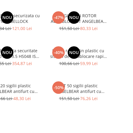
eziva securizata cu
SIGILIU CU ROTOR
NOU
-47%
NOU
rie LABELLOCK
AUTOBLOCANT ANGELBEAR
INSCRIPTIA APOMETRU
34 Lei
121,00 Lei
151,50 Lei
80,33 Lei
SIGILARE APOMETRE 100
BUCATI
 de inalta securitate
Sigiliu rapid din plastic cu
NOU
-40%
NOU
00 mm 3.5 HS048 ISO
sistem de autoblocare rapid
 C-TPAT UK Custom
SCURT Z 312 mm set 100
55 Lei
354,87 Lei
100,66 Lei
59,99 Lei
up 2 100 bucati
bucati ANGELBEAR
ANGELBEAR
20 sigilii plastic
SET 50 sigilii plastic
-50%
BEAR antifurt cu
ANGELBEAR antifurt cu
re rapida, etichete
inchidere rapida, etichete
,66 Lei
48,30 Lei
151,50 Lei
76,26 Lei
u sigilare haine,
pentru sigilare haine,
ltaminte, bagaje,
incaltaminte, bagaje,
ambalare
ambalare