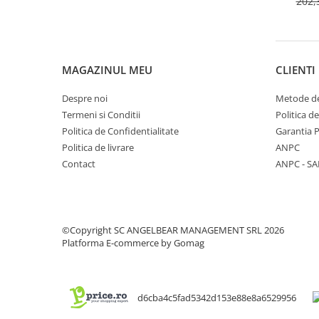
202,
pentr
incal
MAGAZINUL MEU
CLIENTI
Despre noi
Metode de
Termeni si Conditii
Politica d
Politica de Confidentialitate
Garantia 
Politica de livrare
ANPC
Contact
ANPC - SA
©Copyright SC ANGELBEAR MANAGEMENT SRL 2026
Platforma E-commerce by Gomag
d6cba4c5fad5342d153e88e8a6529956