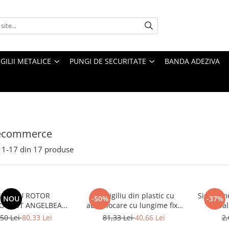
IGILII METALICE
PUNGI DE SECURITATE
BANDA ADEZIVA
i ecommerce
1-
17
din
17
produse
ILIU CU ROTOR
Set sigiliu din plastic cu
Sigiliu m
NOU
-50%
-37%
OCANT ANGELBEAR
autoblocare cu lungime fixa
ba
IA ELECTRIC SIGILARE
296 mm ANGELBEAR 100
50 Lei
80,33 Lei
81,33 Lei
40,66 Lei
2,
ARE SI PANOURI
bucati