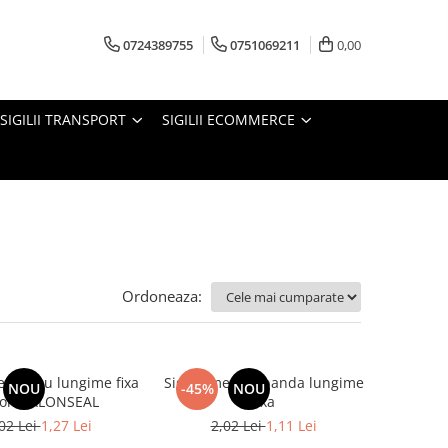
0724389755
0751069211
0,00
SIGILII TRANSPORT
SIGILII ECOMMERCE
Ordoneaza:
etalic cu lungime fixa
Sigiliu metalic banda lungime
NOU
-45%
NOU
lon BALONSEAL
fixa
02 Lei
1,27 Lei
2,02 Lei
1,11 Lei