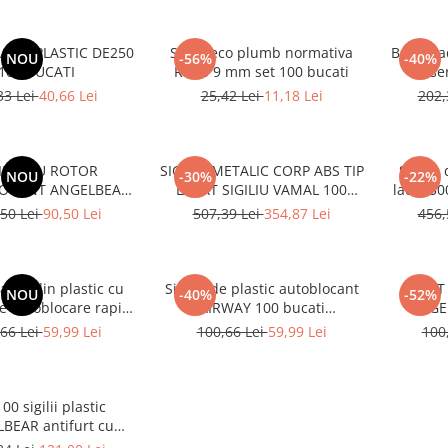
RICE 100 BUCATI
RAPID PLASTIC DE250
Sigilii eco plumb normativa
Banda ad
NOU
-56%
-40%
100 BUCATI
RoHS 9 mm set 100 bucati
se
33 Lei
40,66 Lei
25,42 Lei
11,18 Lei
202,
ILIU CU ROTOR
SIGILIU METALIC CORP ABS TIP
Sigiliu
NOU
-30%
-22%
OCANT ANGELBEAR
LACAT SIGILIU VAMAL 100
lacat 3
IPTIA CONTOR GAZ
BUCATI ANGELBEAR
17712
50 Lei
90,50 Lei
507,39 Lei
354,87 Lei
456,
E GAZE 100 BUCATI
Gro
rapid din plastic cu
Sigiliu de plastic autoblocant
SET 
NOU
-40%
-52%
e autoblocare rapid
AIRWAY 100 bucati
ANGEL
40 mm set 100 bucati
ANGELBEAR
inchide
66 Lei
59,99 Lei
100,66 Lei
59,99 Lei
100
ANGELBEAR
pentr
inca
00 sigilii plastic
BEAR antifurt cu
re rapida, etichete