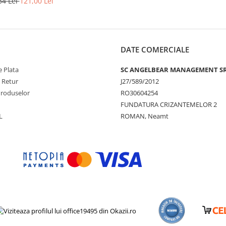
34 Lei
121,00 Lei
u sigilare haine,
taminte, bagaje,
ambalare
DATE COMERCIALE
 Plata
SC ANGELBEAR MANAGEMENT S
e Retur
J27/589/2012
Produselor
RO30604254
FUNDATURA CRIZANTEMELOR 2
L
ROMAN, Neamt