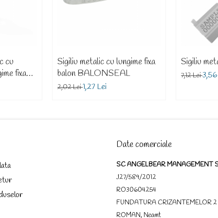
ic cu
Sigiliu metalic cu lungime fixa
Sigiliu me
ime fixa
balon BALONSEAL
3,56
7,12 Lei
BEAR 100
1,27 Lei
2,02 Lei
Date comerciale
lata
SC ANGELBEAR MANAGEMENT 
J27/589/2012
etur
RO30604254
duselor
FUNDATURA CRIZANTEMELOR 2
ROMAN, Neamt