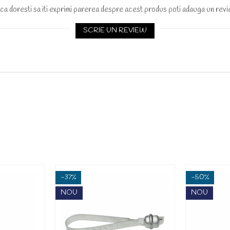
ca doresti sa iti exprimi parerea despre acest produs poti adauga un revi
SCRIE UN REVIEW
-37%
-50%
NOU
NOU