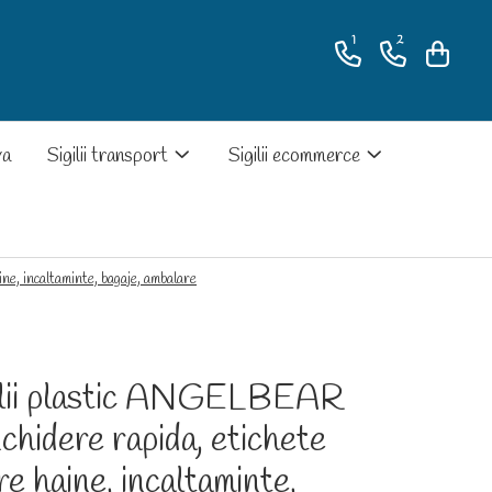
1
2
va
Sigilii transport
Sigilii ecommerce
ne, incaltaminte, bagaje, ambalare
ilii plastic ANGELBEAR
nchidere rapida, etichete
re haine, incaltaminte,