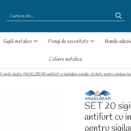
Sigilii metalice
Pungi de securitate
Banda adezi
Coliere metalice
sigilii plastic ANGELBEAR antifurt cu inchidere rapida, etichete pentru sigilare hai
SET 20 sig
antifurt cu i
pentru sigila