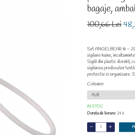
bagaje, amba
100,66 Lei
48,
Set ANGELBEAR ® – 20 sigi
sigilare haine, incaltaminte
Sigilii din plastic durabil,
sigilarea produselor texti
protectie si organizare. 
Culoare
:
IN STOC
Durata de livrare:
24 h
A