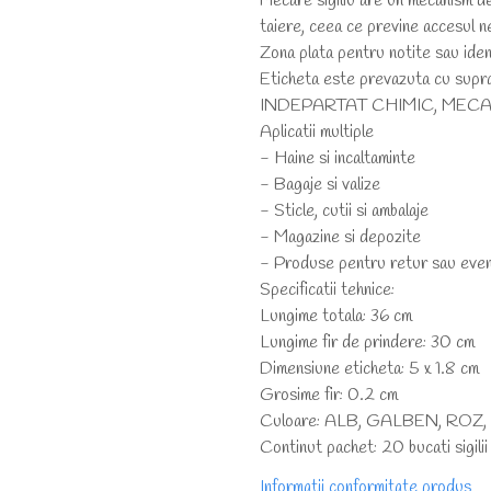
Fiecare sigiliu are un mecanism de
taiere, ceea ce previne accesul n
Zona plata pentru notite sau iden
Eticheta este prevazuta cu supr
INDEPARTAT CHIMIC, MECA
Aplicatii multiple
- Haine si incaltaminte
- Bagaje si valize
- Sticle, cutii si ambalaje
- Magazine si depozite
- Produse pentru retur sau even
Specificatii tehnice:
Lungime totala: 36 cm
Lungime fir de prindere: 30 cm
Dimensiune eticheta: 5 x 1.8 cm
Grosime fir: 0.2 cm
Culoare: ALB, GALBEN, RO
Continut pachet: 20 bucati sigilii 
Informatii conformitate produs