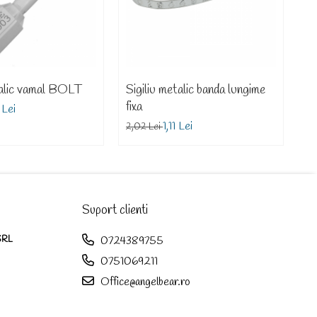
talic vamal BOLT
Sigiliu metalic banda lungime
S
fixa
D
 Lei
1,11 Lei
2,02 Lei
81
Suport clienti
SRL
0724389755
0751069211
Office@angelbear.ro