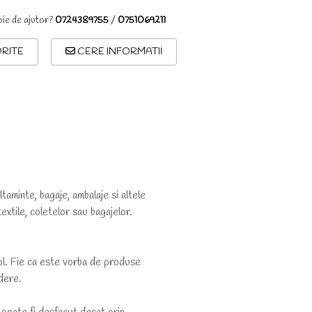
oie de ajutor?
0724389755
/
0751069211
RITE
CERE INFORMATII
aminte, bagaje, ambalaje si altele
textile, coletelor sau bagajelor.
ol. Fie ca este vorba de produse
idere.