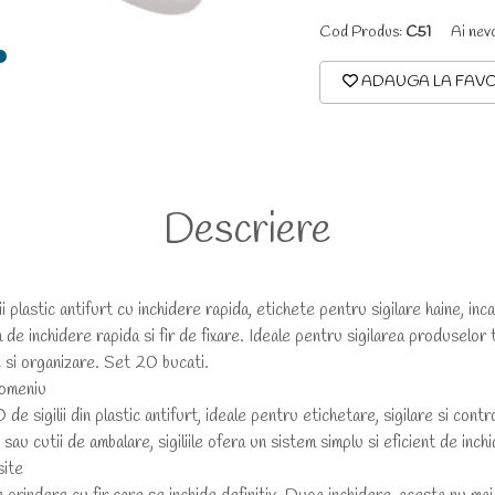
Cod Produs:
C51
Ai nev
ADAUGA LA FAVO
Descriere
tic antifurt cu inchidere rapida, etichete pentru sigilare haine, incalt
em de inchidere rapida si fir de fixare. Ideale pentru sigilarea produselor 
 si organizare. Set 20 bucati.
domeniu
ilii din plastic antifurt, ideale pentru etichetare, sigilare si contr
 sau cutii de ambalare, sigiliile ofera un sistem simplu si eficient de inch
site