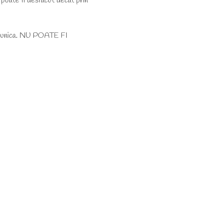
i poate fi desfacut decat prin
ie unica. NU POATE FI