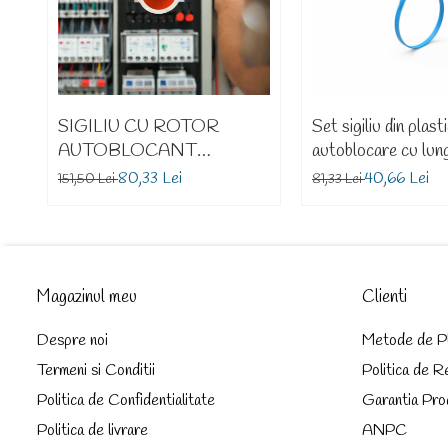
SIGILIU CU ROTOR
Set sigiliu din plast
AUTOBLOCANT
autoblocare cu lung
ANGELBEAR
296 mm ANGEL
80,33 Lei
40,66 Lei
151,50 Lei
81,33 Lei
INSCRIPTIA ELECTRIC
bucati
SIGILARE CONTOARE SI
PANOURI ELECTRICE
100 BUCATI
Magazinul meu
Clienti
Despre noi
Metode de P
Termeni si Conditii
Politica de R
Politica de Confidentialitate
Garantia Pro
Politica de livrare
ANPC