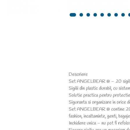
Descriere
Set ANGELBEAR ® – 20 sigilii plas
Sigilii din plastic durabil, cu sist
Solutie practica pentru protectie
Siguranta si organizare in orice 
Set ANGELBEAR ® contine 20 de sig
fashion, incaltaminte, genti, bagaje
Inchidere unica – nu pot fi refolo