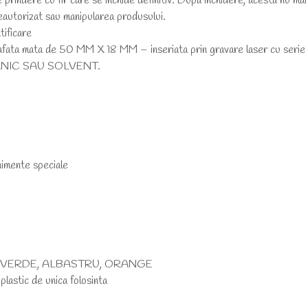
 prindere cu fir care se inchide definitiv. Dupa inchidere, acesta nu ma
eautorizat sau manipularea produsului.
tificare
afata mata de 50 MM X 18 MM – inseriata prin gravare laser cu ser
NIC SAU SOLVENT.
imente speciale
Z, VERDE, ALBASTRU, ORANGE
plastic de unica folosinta